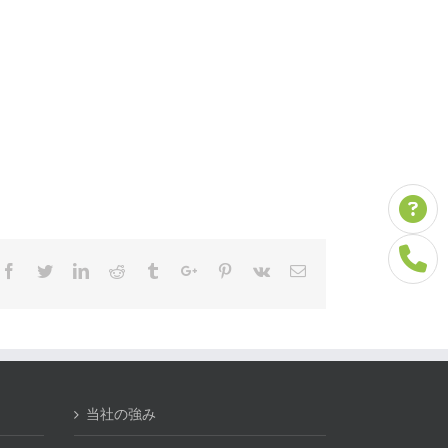
Facebook
Twitter
Linkedin
Reddit
Tumblr
Google+
Pinterest
Vk
Email
当社の強み