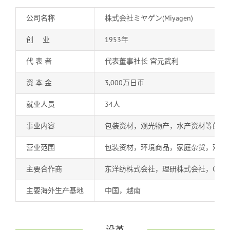
公司名称
株式会社ミヤゲン(Miyagen)
创 业
1953年
代 表 者
代表董事社长 宫元武利
资 本 金
3,000万日币
就业人员
34人
事业内容
包装资材，观光物产，水产资材等的制
营业范围
包装资材，环境商品，家庭杂货，观光
主要合作商
东洋纺株式会社，理研株式会社，GEN
主要海外生产基地
中国，越南