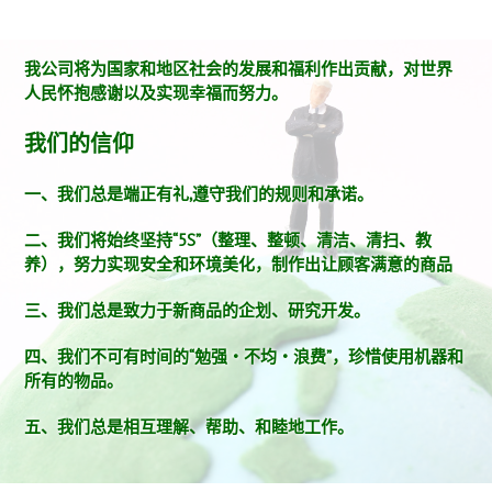
我公司将为国家和地区社会的发展和福利作出贡献，对世界
人民怀抱感谢以及实现幸福而努力。
我们的信仰
一、我们总是端正有礼,遵守我们的规则和承诺。
二、我们将始终坚持“5S”（整理、整顿、清洁、清扫、教
养），努力实现安全和环境美化，制作出让顾客满意的商品
三、我们总是致力于新商品的企划、研究开发。
四、我们不可有时间的“勉强・不均・浪费”，珍惜使用机器和
所有的物品。
五、我们总是相互理解、帮助、和睦地工作。