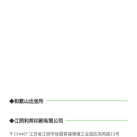
◆和歌山出张所
◆江阴利邦印刷有限公司
〒214407 江苏省江阴市徐霞客镇璜塘工业园区凤鸣路15号