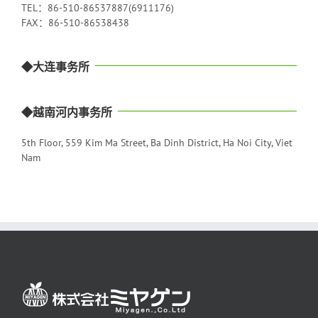
TEL：86-510-86537887(6911176)
FAX：86-510-86538438
◆大连事务所
◆越南河内事务所
5th Floor, 559 Kim Ma Street, Ba Dinh District, Ha Noi City, Viet
Nam