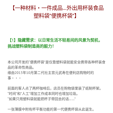
【一种材料・一件成品…外出用杯装食品
塑料袋”便携杯袋”】
【1】隐藏需求：以日常生活不轻易间的风景为契机，
挑战塑料袋制造商的毅力！
本公司开发的“便携杯袋”是仅靠塑料袋就能安全携带各种杯装食
品的革命性商品。
缘由2013年10月第二代社主宫元武寿在便利店购物时的
事・・・
前面的客人点了两杯咖啡后，店员在购物袋里装了纸制杯架。
“时间”和”人工”增加工作成本同时也增加垃圾。
“如果只用塑料袋就能把杯子带回去的话……”
一张薄膜中附有杯平衡功能的第一代便携杯袋从此诞生。