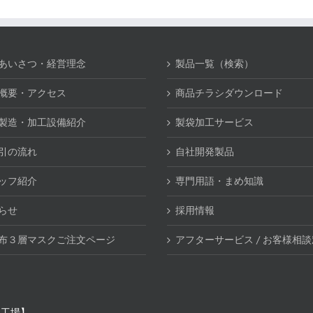
あいさつ・経営理念
製品一覧（検索）
概要・アクセス
商品チラシダウンロード
製造・加工設備紹介
製袋加工サービス
引の流れ
自社開発製品
ッフ紹介
専門用語・まめ知識
らせ
採用情報
布３層マスクご注文ページ
アフターサービス / お客様相
社工場】