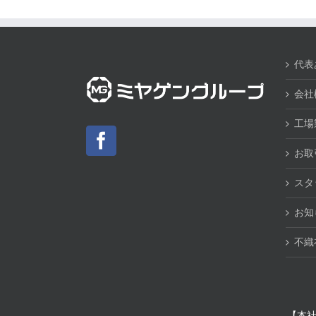
代表
会社
工場
お取
スタ
お知
不織
【本