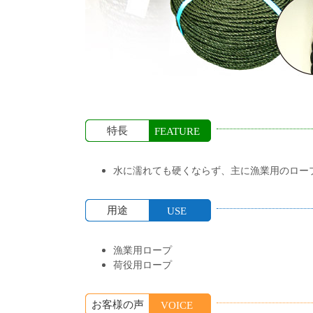
特長
FEATURE
水に濡れても硬くならず、主に漁業用のロー
用途
USE
漁業用ロープ
荷役用ロープ
お客様の声
VOICE