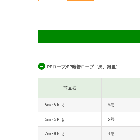
PPロープ/PP溶着ロープ（黒、雑色）
商品名
5㎜×5ｋｇ
6巻
6㎜×6ｋｇ
5巻
7㎜×8ｋｇ
4巻