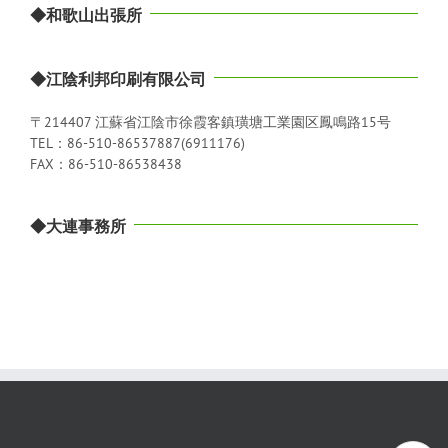
◆和歌山出張所
◆江陰利邦印刷有限公司
〒214407 江蘇省江陰市徐霞客鎮璜塘工業園区鳳鳴路15号
TEL：86-510-86537887(6911176)
FAX：86-510-86538438
◆大連事務所