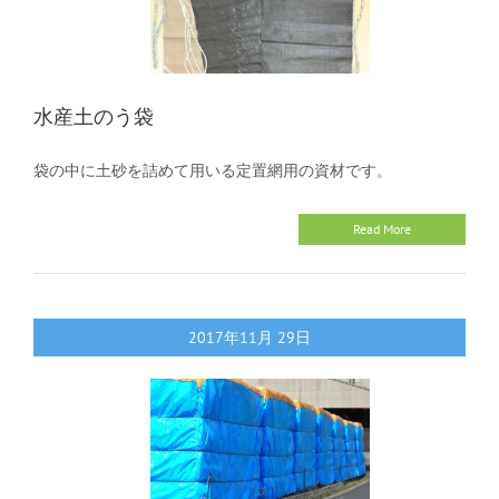
水産土のう袋
袋の中に土砂を詰めて用いる定置網用の資材です。
Read More
2017年11月
29日